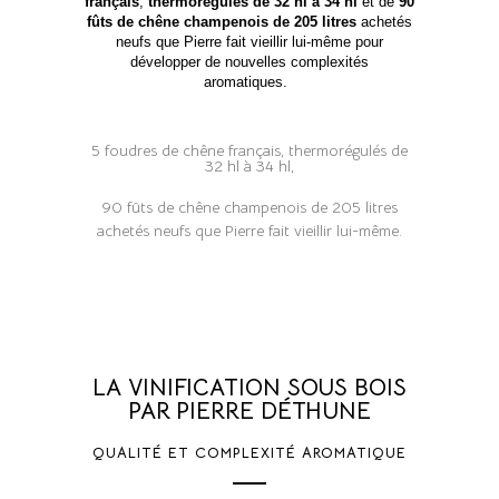
français
,
thermorégulés de 32 hl à 34 hl
et de
90
fûts de chêne champenois de 205 litres
achetés
neufs que Pierre fait vieillir lui-même pour
développer de nouvelles complexités
aromatiques.
5 foudres de chêne français, thermorégulés de
32 hl à 34 hl,
90 fûts de chêne champenois de 205 litres
achetés neufs que Pierre fait vieillir lui-même.
LA VINIFICATION SOUS BOIS
PAR PIERRE DÉTHUNE
QUALITÉ ET COMPLEXITÉ AROMATIQUE