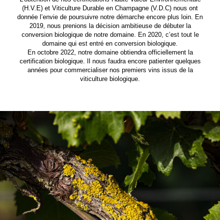
(H.V.E) et Viticulture Durable en Champagne (V.D.C) nous ont
donnée l’envie de poursuivre notre démarche encore plus loin. En
2019, nous prenions la décision ambitieuse de débuter la
conversion biologique de notre domaine. En 2020, c’est tout le
domaine qui est entré en conversion biologique.
En octobre 2022, notre domaine obtiendra officiellement la
certification biologique. Il nous faudra encore patienter quelques
années pour commercialiser nos premiers vins issus de la
viticulture biologique.