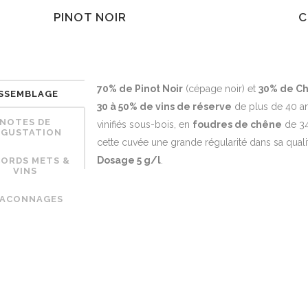
PINOT NOIR
C
70% de Pinot Noir
(cépage noir) et
30% de C
SSEMBLAGE
30 à 50% de vins de réserve
de plus de 40 an
NOTES DE
vinifiés sous-bois, en
foudres de chêne
de 34
ÉGUSTATION
cette cuvée une grande régularité dans sa quali
Dosage 5 g/l
.
ORDS METS &
VINS
LACONNAGES