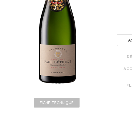
A
D
ACC
F
FICHE TECHNIQUE