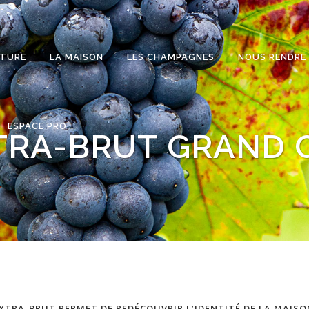
ATURE
LA MAISON
LES CHAMPAGNES
NOUS RENDRE 
ESPACE PRO
TRA-BRUT GRAND 
’EXTRA-BRUT PERMET DE REDÉCOUVRIR L’IDENTITÉ DE LA MAIS