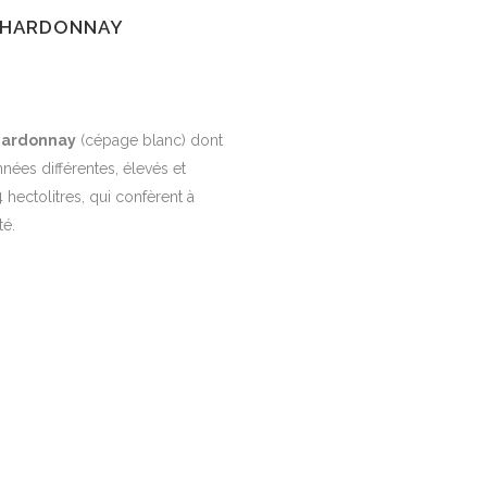
HARDONNAY
hardonnay
(cépage blanc) dont
nées différentes, élevés et
 hectolitres, qui confèrent à
té.