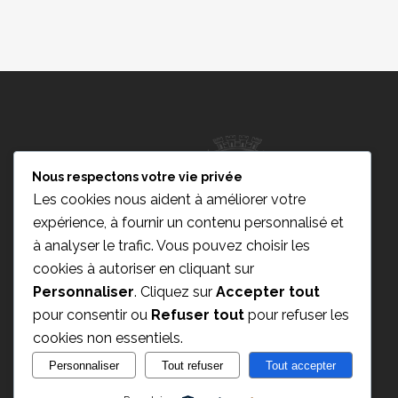
Nous respectons votre vie privée
Les cookies nous aident à améliorer votre
expérience, à fournir un contenu personnalisé et
à analyser le trafic. Vous pouvez choisir les
2
cookies à autoriser en cliquant sur
Personnaliser
. Cliquez sur
Accepter tout
Champagne Paul Déthune
pour consentir ou
Refuser tout
pour refuser les
2 rue du Moulin
MWH 月の発電量
cookies non essentiels.
51150 Ambonnay – France
Personnaliser
Tout refuser
Tout accepter
Email : info@champagne-dethune.com