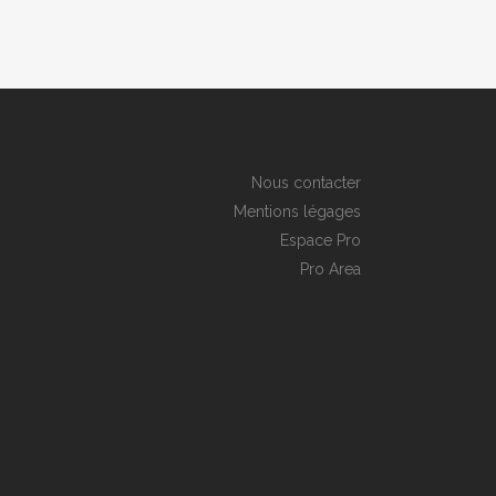
Nous contacter
Mentions légages
Espace Pro
Pro Area
6
植樹数